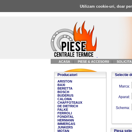
Utilizam cookie-uri, doar pen
ACASA
|
PIESE & ACCESORII
|
SOLICIT
Producatori
Selectie 
ARISTON
BAXI
Marca:
BERETTA
BOSCH
BUDERUS
Aparat:
CALOMA
CHAFFOTEAUX
DE DIETRICH
Schema:
FALKE
FERROLI
FONDITAL
HERMANN
IMMERGAS
JUNKERS
Piesa sele
MOTAN