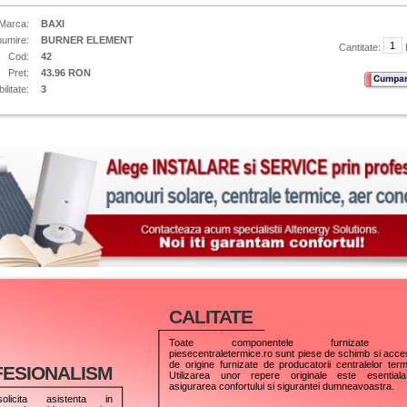
Marca:
BAXI
umire:
BURNER ELEMENT
Cantitate:
Cod:
42
Pret:
43.96 RON
ilitate:
3
CALITATE
Toate componentele furnizate p
piesecentraletermice.ro sunt piese de schimb si acces
de origine furnizate de producatorii centralelor term
ESIONALISM
Utilizarea unor repere originale este esential
asigurarea confortului si sigurantei dumneavoastra.
olicita asistenta in