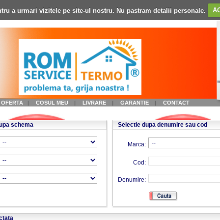
tru a urmari vizitele pe site-ul nostru. Nu pastram detalii personale.
A
A OFERTA
|
COSUL MEU
|
LIVRARE
|
GARANTIE
|
CONTACT
dupa schema
Selectie dupa denumire sau cod
Marca:
Cod:
Denumire:
ctata