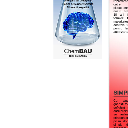
rezolvare
catre
piesecentr
nostru ar
10 ani in
termice f
majorita
centrale 
pentru lu
autorizare
SIMP
Cu ajuto
gasesti fo
suficient
care prezi
se manifes
prin schem
piesa dor
simpla d
necesare.