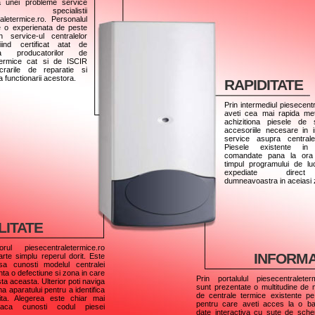
a unei probleme service
 specialistii
aletermice.ro. Personalul
e o experienata de peste
 service-ul centralelor
iind certificat atat de
tea producatorilor de
termice cat si de ISCIR
crarile de reparatie si
a functionarii acestora.
RAPIDITATE
Prin intermediul piesecent
aveti cea mai rapida m
achizitiona piesele de
accesoriile necesare in in
service asupra centrale
Piesele existente in
comandate pana la ora 
timpul programului de luc
expediate direc
dumneavoastra in aceiasi z
LITATE
rul piesecentraletermice.ro
INFORM
arte simplu reperul dorit. Este
 sa cunosti modelul centralei
nta o defectiune si zona in care
Prin portalulul piesecentraleter
ta aceasta. Ulterior poti naviga
sunt prezentate o multitudine de
a aparatului pentru a identifica
de centrale termice existente pe
ita. Alegerea este chiar mai
pentru care aveti acces la o b
aca cunosti codul piesei
date interactiva cu sute de sch