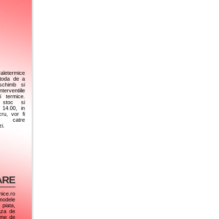
raletermice
etoda de a
 schimb si
terventiile
i termice.
 stoc si
14.00, in
ru, vor fi
t catre
i.
ARE
mice.ro
 modele
 piata,
aza de
eme de