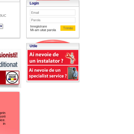
Login
BUC
Inregistrare
Mi-am uitat parola
Utile
rin
orii
ice.
a in