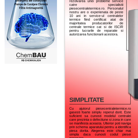
rezolvarea unei probleme service
catre specialistii
piesecentraletermice.ro. Personalul
nostru are o experienata de peste
10 ani in service-ul centralelor
termice fiind certificat atat de
majoritatea producatorilor de
centrale termice cat si de ISCIR
pentru lucrarile de reparatie si
autorizarea functionarii acestora.
SIMPLITATE
Cu ajutorul piesecentraletermice.ro
gasesti foarte simplu reperul dorit. Este
suficient sa cunosti modelul centralei
care prezinta o defectiune si zona in care
se manifesta aceasta. Ulterior poti naviga
prin schema aparatului pentru a identifica
piesa dorita. Alegerea este chiar mai
simpla daca cunosti codul piesei
necesare.