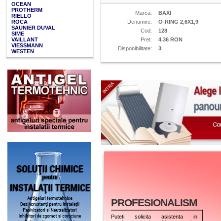
OCEAN
PROTHERM
Marca:
BAXI
RIELLO
ROCA
Denumire:
O-RING 2,6X1,9
SAUNIER DUVAL
Cod:
128
SIME
VAILLANT
Pret:
4.36 RON
VIESSMANN
Disponibilitate:
3
WESTEN
PROFESIONALISM
Puteti solicita asistenta in