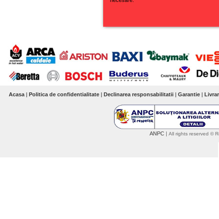
Acasa
|
Politica de confidentialitate
|
Declinarea responsabilitatii
|
Garantie
|
Livra
ANPC
|
All rights reserved 