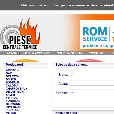
Utilizam cookie-uri, doar pentru a urmari vizitele pe site-u
ACASA
|
PIESE & ACCESORII
|
SOLICITA OFERTA
|
COSUL MEU
|
Producatori
Selectie dupa schema
ARISTON
BAXI
Marca:
BERETTA
BOSCH
BUDERUS
Aparat:
CALOMA
CHAFFOTEAUX
DE DIETRICH
Schema:
FALKE
FERROLI
FONDITAL
HERMANN
IMMERGAS
JUNKERS
Piesa selectata
MOTAN