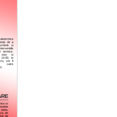
raletermice
etoda de a
 schimb si
terventiile
i termice.
 stoc si
14.00, in
ru, vor fi
t catre
i.
ARE
mice.ro
 modele
 piata,
aza de
eme de