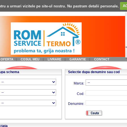
tru a urmari vizitele pe site-ul nostru. Nu pastram detalii personale.
A
A OFERTA
|
COSUL MEU
|
LIVRARE
|
GARANTIE
|
CONTACT
dupa schema
Selectie dupa denumire sau cod
Marca:
Cod:
Denumire:
ctata