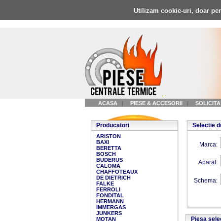
Utilizam cookie-uri, doar pen
ACASA
|
PIESE & ACCESORII
|
SOLICIT
Producatori
Selectie 
ARISTON
BAXI
Marca:
BERETTA
BOSCH
BUDERUS
Aparat:
CALOMA
CHAFFOTEAUX
DE DIETRICH
Schema:
FALKE
FERROLI
FONDITAL
HERMANN
IMMERGAS
JUNKERS
Piesa sele
MOTAN