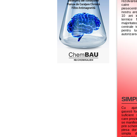
rezolvare
catre
piesecentr
nostru ar
10 ani in
termice f
majorita
centrale 
pentru lu
autorizare
SIMP
Cu ajuto
gasesti fo
suficient
care prezi
se manifes
prin schem
piesa dor
simpla d
necesare.