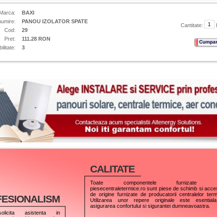
Marca:
BAXI
umire:
PANOU IZOLATOR SPATE
Cantitate:
Cod:
29
Pret:
111.28 RON
ilitate:
3
CALITATE
Toate componentele furnizate p
piesecentraletermice.ro sunt piese de schimb si acces
de origine furnizate de producatorii centralelor term
ESIONALISM
Utilizarea unor repere originale este esential
asigurarea confortului si sigurantei dumneavoastra.
olicita asistenta in