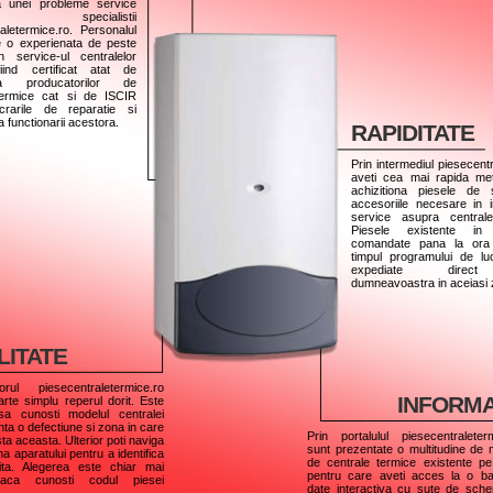
a unei probleme service
 specialistii
aletermice.ro. Personalul
e o experienata de peste
 service-ul centralelor
iind certificat atat de
tea producatorilor de
termice cat si de ISCIR
crarile de reparatie si
a functionarii acestora.
RAPIDITATE
Prin intermediul piesecent
aveti cea mai rapida m
achizitiona piesele de
accesoriile necesare in in
service asupra centrale
Piesele existente in
comandate pana la ora 
timpul programului de luc
expediate direc
dumneavoastra in aceiasi z
LITATE
rul piesecentraletermice.ro
INFORM
arte simplu reperul dorit. Este
 sa cunosti modelul centralei
nta o defectiune si zona in care
Prin portalulul piesecentraleter
ta aceasta. Ulterior poti naviga
sunt prezentate o multitudine de
a aparatului pentru a identifica
de centrale termice existente pe
ita. Alegerea este chiar mai
pentru care aveti acces la o b
aca cunosti codul piesei
date interactiva cu sute de sch