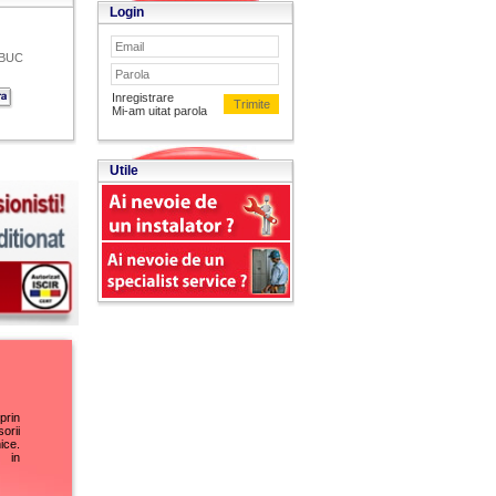
Login
BUC
Inregistrare
Mi-am uitat parola
Utile
rin
orii
ice.
a in