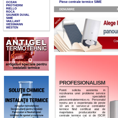
Piese centrale termice SIME
OCEAN
PROTHERM
RIELLO
DENUMIRE
ROCA
SAUNIER DUVAL
SIME
VAILLANT
VIESSMANN
WESTEN
PROFESIONALISM
Puteti solicita asistenta in
rezolvarea unei probleme service
catre specialistii
piesecentraletermice.ro. Personalul
nostru are o experienata de peste
10 ani in service-ul centralelor
termice fiind certificat atat de
majoritatea producatorilor de
centrale termice cat si de ISCIR