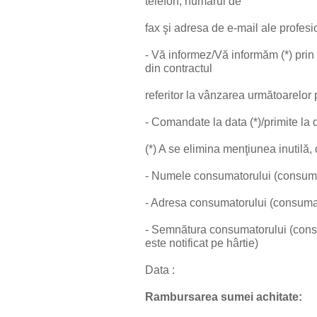
telefon, numărul de
fax şi adresa de e-mail ale profesio
- Vă informez/Vă informăm (*) prin 
din contractul
referitor la vânzarea următoarelor 
- Comandate la data (*)/primite la d
(*) A se elimina menţiunea inutilă,
- Numele consumatorului (consuma
- Adresa consumatorului (consumat
- Semnătura consumatorului (consum
este notificat pe hârtie)
Data :
Rambursarea sumei achitate: