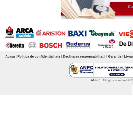
Acasa
|
Politica de confidentialitate
|
Declinarea responsabilitatii
|
Garantie
|
Livra
ANPC
|
All rights reserved 