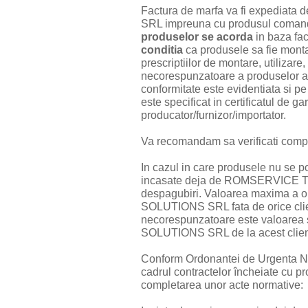
Factura de marfa va fi expedi
SRL impreuna cu produsul comandat 
produselor
se acorda
in baza fact
conditia
ca produsele sa fie monta
prescriptiilor de montare, utilizare,
necorespunzatoare a produselor 
conformitate este evidentiata si pe
este specificat in certificatul de g
producator/furnizor/importator.
Va recomandam sa verificati complet
In cazul in care produsele nu se po
incasate deja de ROMSERVICE T
despagubiri. Valoarea maxima a
SOLUTIONS SRL fata de orice client 
necorespunzatoare este valoar
SOLUTIONS SRL de la acest clien
Conform Ordonantei de Urgenta Nr.
cadrul contractelor încheiate cu pr
completarea unor acte normative: