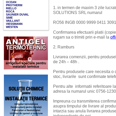
OCEAN
PROTHERM
1. in termen de maxim 3 zile lu
RIELLO
ROCA
SOLUTIONS SRL numarul
SAUNIER DUVAL
SIME
VAILLANT
RO56 INGB 0000 9999 0411 3091, 
VIESSMANN
WESTEN
Confirmarea efectuarii platii (copie
rugam sa o trimiti prin e-mail la
of
2. Ramburs
Livrarea comenzii, pentru produsele
de 24h – 48h .
Pentru produsele care necesita o 
stoc, livrarile sunt confirmate telef
Pentru alte informatii referitoare l
adresa la numarul unic 0756-123
Impreuna cu transmiterea confirmari
asupra timpului de livrare al pro
intarzia sau anula livrarea produs
independente de noi.