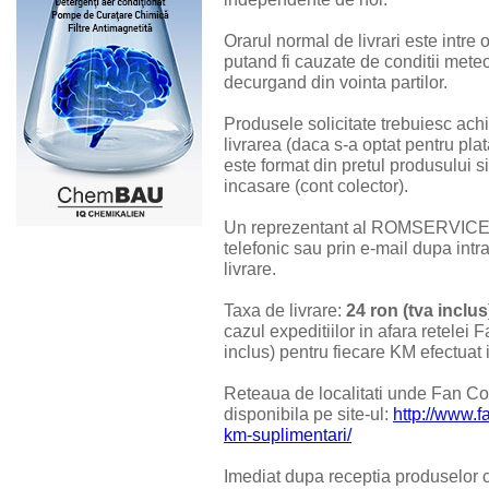
Orarul normal de livrari este intre 
putand fi cauzate de conditii meteo
decurgand din vointa partilor.
Produsele solicitate trebuiesc achi
livrarea (daca s-a optat pentru plata
este format din pretul produsului s
incasare (cont colector).
Un reprezentant al ROMSERVIC
telefonic sau prin e-mail dupa intra
livrare.
Taxa de livrare:
24 ron (tva inclus
cazul expeditiilor in afara retel
inclus) pentru fiecare KM efectuat 
Reteaua de localitati unde Fan Co
disponibila pe site-ul:
http://www.fa
km-suplimentari/
Imediat dupa receptia produs