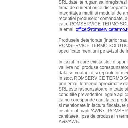
SRL date, te rugam sa inregistrezi
firma de curierat orice discrepanta
integritatea marfii si modului de 
receptiei produselor comandate, a
catre ROMSERVICE TERMO SOLUT
la email
office@romservicetermo.r
Produsele deteriorate (interior sau 
ROMSERVICE TERMO SOLUTIONS SR
specificate mentiuni pe avizul de 
In cazul in care exista stoc di
va livra noi produse corespunzatoa
data semnalarii discrepantelor men
in stoc, ROMSERVICE TERMO SOLU
prin email termenul aproximat
SRL este raspunzatoare in toate sit
conditiile prevederilor legale aplica
ca nu corespunde cantitatea produ
si mentionate in factura fiscala, t
insotire al marfii/AWB si ROM
cantitatea lipsa de produse in te
Aviz/AWB.