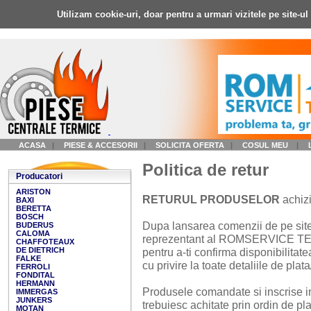
Utilizam cookie-uri, doar pentru a urmari vizitele pe site-u
ACASA
|
PIESE & ACCESORII
|
SOLICITA OFERTA
|
COSUL MEU
|
Politica de retur
Producatori
ARISTON
RETURUL PRODUSELOR
achizi
BAXI
BERETTA
BOSCH
Dupa lansarea comenzii de pe sit
BUDERUS
CALOMA
reprezentant al ROMSERVICE TE
CHAFFOTEAUX
DE DIETRICH
pentru a-ti confirma disponibilitate
FALKE
cu privire la toate detaliile de plata
FERROLI
FONDITAL
HERMANN
Produsele comandate si inscrise i
IMMERGAS
JUNKERS
trebuiesc achitate prin ordin de pl
MOTAN