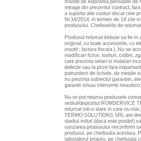
Inainte de expirarea perioadei de 
retrage din prezentul contract, fara 
a suporta alte costuri decat cele pr
Nr.34/2014, in termen de 14 zile in
produsului. Cheltuielile de return
Produsul returnat trebuie sa fie in 
original, cu toate accesoriile, cu et
insotit : factura fiscala ). Nu se a
modificari fizice, lovituri, ciobiri,
care prezinta setari si instalari in
defecte sau la prize fara impamant
patrunderii de lichide, de metale 
nu prezinta subiectul garantiei, e
garantii si/sau interventii neautoriz
Nu se pot returna produsele comand
sediul/depozitul ROMSERVICE T
returnat intr-o stare in care nu 
TERMO SOLUTIONS SRL are dreptul
stadiul initial (daca este posibil) 
vanzarea produsului neconform sau
produsul, pe cheltuiala acestuia. P
laboratorul propriu, pe cheltuiala c