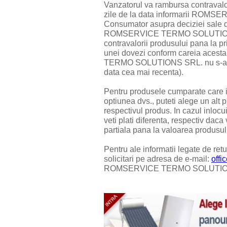
Vanzatorul va rambursa contraval
zile de la data informarii RO
Consumator asupra deciziei sale de
ROMSERVICE TERMO SOLUTIONS
contravalorii produsului pana la p
unei dovezi conform careia acest
TERMO SOLUTIONS SRL. nu s-a ofer
data cea mai recenta).
Pentru produsele cumparate care ind
optiunea dvs., puteti alege un alt
respectivul produs. In cazul inlocu
veti plati diferenta, respectiv dac
partiala pana la valoarea produsulu
Pentru ale informatii legate de retu
solicitari pe adresa de e-mail:
offi
ROMSERVICE TERMO SOLUTIONS S