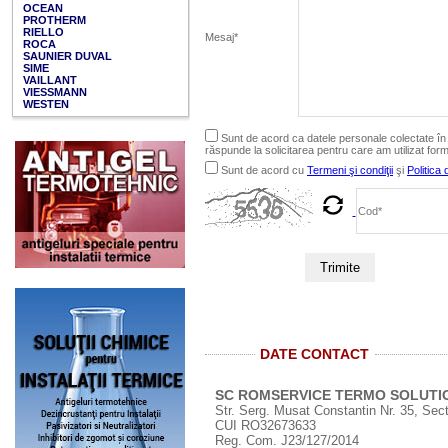
OCEAN
PROTHERM
RIELLO
Mesaj*
ROCA
SAUNIER DUVAL
SIME
VAILLANT
VIESSMANN
WESTEN
Sunt de acord ca datele personale colectate în f
răspunde la solicitarea pentru care am utilizat for
Sunt de acord cu
Termeni şi condiţii
şi
Politica 
Trimite
DATE CONTACT
SC ROMSERVICE TERMO SOLUTI
Str. Serg. Musat Constantin Nr. 35, Sect
CUI RO32673633
Reg. Com. J23/127/2014