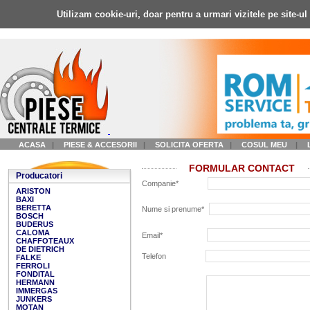
Utilizam cookie-uri, doar pentru a urmari vizitele pe site-u
ACASA
|
PIESE & ACCESORII
|
SOLICITA OFERTA
|
COSUL MEU
|
FORMULAR CONTACT
Producatori
Companie*
ARISTON
BAXI
BERETTA
Nume si prenume*
BOSCH
BUDERUS
CALOMA
Email*
CHAFFOTEAUX
DE DIETRICH
Telefon
FALKE
FERROLI
FONDITAL
HERMANN
IMMERGAS
JUNKERS
MOTAN